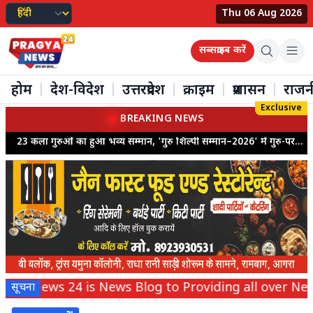
Thu 06 Aug 2026
सब्सक्राइब करें
होम
देश-विदेश
उत्तरप्रदेश
क्राइम
प्रशासन
राजन
|
|
|
|
|
Exclusive
BREAKING NEWS
23 कला गुरुओं का हुआ भव्य सम्मान, 'गुरु शिल्पी सम्मान–2026' में गुरु-परंपरा को नमन
News Blog to Providing all over News of World.
सूचना