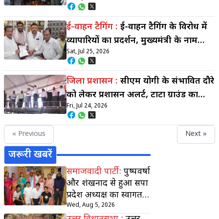
के निर्माण का हुआ शिलान्यास
ई-वाहन टैगिंग :
ई-वाहन टैगिंग के विरोध में
व्यापारियों का प्रदर्शन, मुख्यमंत्री के नाम
Sat, Jul 25, 2026
सौंपा ज्ञापन
जिला प्रशासन :
सीएम योगी के संभावित दौरे
को लेकर प्रशासन अलर्ट, टाटा ग्राउंड का
Fri, Jul 24, 2026
किया निरीक्षण
« Previous
Next »
जरूरी खबरें
समाजवादी पार्टी :
पुष्पवर्षा
और शंखनाद से हुआ सपा
प्रदेश अध्यक्ष का स्वागत,
कार्यकर्ताओं में दिखा
Wed, Aug 5, 2026
उत्साह