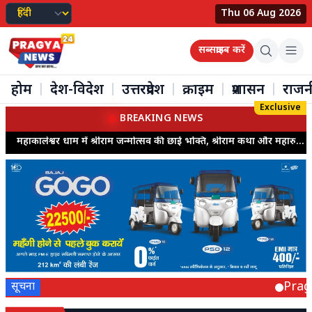
Thu 06 Aug 2026
सब्सक्राइब करें
होम
देश-विदेश
उत्तरप्रदेश
क्राइम
प्रशासन
राजन
|
|
|
|
|
Exclusive
BREAKING NEWS
महाकालेश्वर धाम में श्रीराम जन्मोत्सव की छाई भक्ति, श्रीराम कथा और महारुद्राभिषेक में उमड़ी श्रद्धालुओं की भीड़
Pragya
सूचना