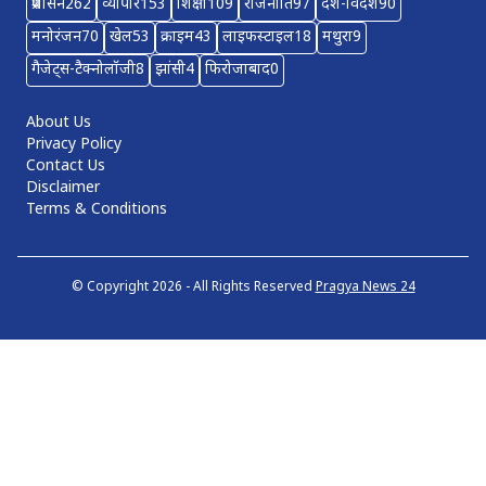
प्रशासन
262
व्यापार
153
शिक्षा
109
राजनीति
97
देश-विदेश
90
मनोरंजन
70
खेल
53
क्राइम
43
लाइफस्टाइल
18
मथुरा
9
गैजेट्स-टैक्नोलॉजी
8
झांसी
4
फिरोजाबाद
0
About Us
Privacy Policy
Contact Us
Disclaimer
Terms & Conditions
© Copyright 2026 - All Rights Reserved
Pragya News 24