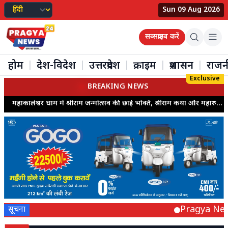
Sun 09 Aug 2026
सब्सक्राइब करें
होम
देश-विदेश
उत्तरप्रदेश
क्राइम
प्रशासन
राजन
|
|
|
|
|
Exclusive
BREAKING NEWS
महाकालेश्वर धाम में श्रीराम जन्मोत्सव की छाई भक्ति, श्रीराम कथा और महारुद्राभिषेक में उमड़ी श्रद्धालुओं की भीड़
Pragya News 2
सूचना