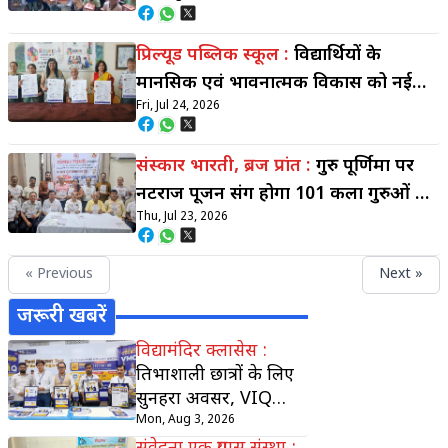
को बांटी शिक्षण सामग्री
प्रिल्यूड पब्लिक स्कूल :
विद्यार्थियों के
मानसिक एवं भावनात्मक विकास को नई
Fri, Jul 24, 2026
दिशा देगी Feeling Minds® ई-क्यूब लैब
संस्कार भारती, ब्रज प्रांत :
गुरु पूर्णिमा पर
नटराज पूजन संग होगा 101 कला गुरुओं का
Thu, Jul 23, 2026
सम्मान
« Previous
Next »
जरूरी खबरें
विद्यामंदिर क्लासेस :
प्रतिभाशाली छात्रों के लिए
सुनहरा अवसर, VIQ
2026 से मिलेगी 100%
Mon, Aug 3, 2026
तक छात्रवृत्ति