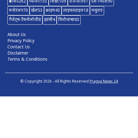
प्रशासन
262
व्यापार
153
शिक्षा
109
राजनीति
97
देश-विदेश
90
मनोरंजन
70
खेल
53
क्राइम
43
लाइफस्टाइल
18
मथुरा
9
गैजेट्स-टैक्नोलॉजी
8
झांसी
4
फिरोजाबाद
0
About Us
Privacy Policy
Contact Us
Disclaimer
Terms & Conditions
© Copyright 2026 - All Rights Reserved
Pragya News 24