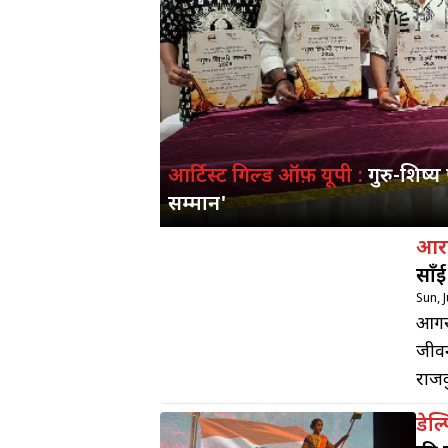
आर्टिस्ट गिल्ड ऑफ़ यूपी :
गुरु-शिष्य
सम्मान'
आरए
साँ
Sun, 
आगरा
जीवन
राजक
को ज
डेल
फिल्