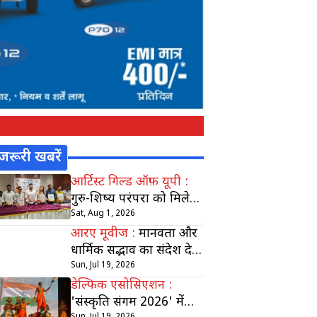
जरूरी खबरें
आर्टिस्ट गिल्ड ऑफ़ यूपी :
गुरु-शिष्य परंपरा को मिलेगा
सम्मान, 4 अगस्त को होगा
Sat, Aug 1, 2026
'गुरु शिल्पी सम्मान'
आरए मूवीज :
मानवता और
धार्मिक सद्भाव का संदेश देगी
संत साँई कँवर राम पर
Sun, Jul 19, 2026
आधारित फिल्म
डेल्फिक एसोसिएशन :
'संस्कृति संगम 2026' में
Sun, Jul 19, 2026